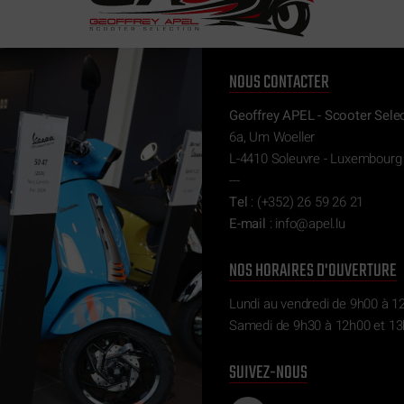
NOUS CONTACTER
Geoffrey APEL - Scooter Sele
6a, Um Woeller
L-4410 Soleuvre - Luxembourg
---
Tel
:
(+352) 26 59 26 21
E-mail
:
ni
pa@of
ul.le
NOS HORAIRES D'OUVERTURE
Lundi au vendredi de 9h00 à 1
Samedi de 9h30 à 12h00 et 13
SUIVEZ-NOUS