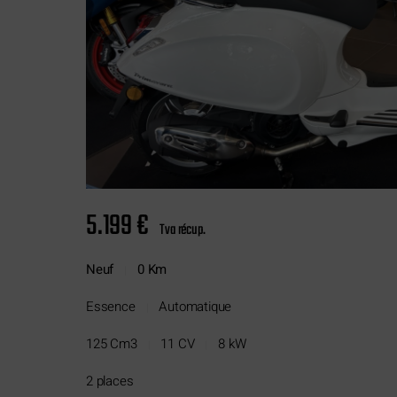
5.199 €
Tva récup.
Neuf
0 Km
|
Essence
Automatique
|
125 Cm3
11 CV
8 kW
|
|
2 places