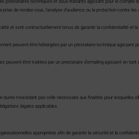
s prestataires techniques et sous-traitants agissant pour le compte 
a prise de rendez-vous, l'analyse d'audience ou la protection contre les 
ciété et sont contractuellement tenus de garantir la confidentialité et l
tement peuvent être hébergées par un prestataire technique agissant p
 peuvent être traitées par un prestataire d'emailing agissant en tant q
urée n'excédant pas celle nécessaire aux finalités pour lesquelles ell
igations légales applicables.
isationnelles appropriées afin de garantir la sécurité et la confident