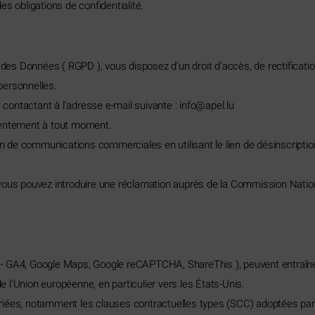
s obligations de confidentialité.
s Données ( RGPD ), vous disposez d'un droit d'accès, de rectificatio
 personnelles.
contactant à l'adresse e-mail suivante :
ni
pa@of
ul.le
sentement à tout moment.
 de communications commerciales en utilisant le lien de désinscripti
vous pouvez introduire une réclamation auprès de la Commission Nation
cs - GA4, Google Maps, Google reCAPTCHA, ShareThis ), peuvent entraîne
l'Union européenne, en particulier vers les États-Unis.
priées, notamment les clauses contractuelles types (SCC) adoptées pa