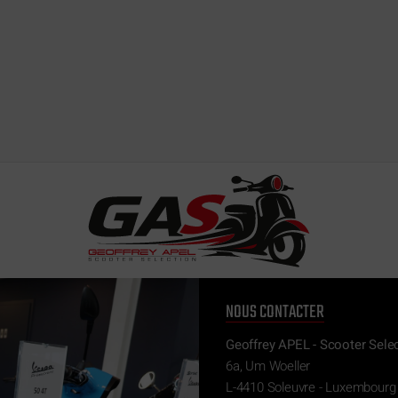
NOUS CONTACTER
Geoffrey APEL - Scooter Sele
6a, Um Woeller
L-4410 Soleuvre - Luxembourg