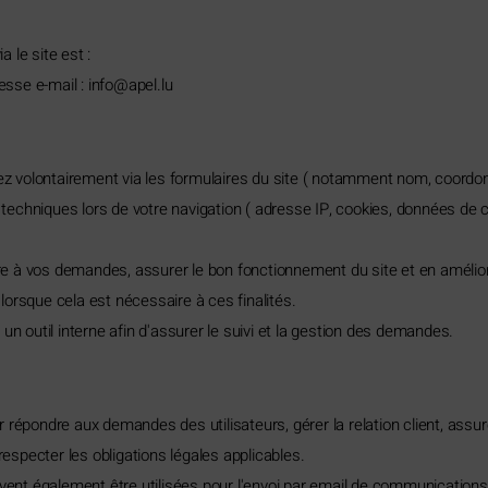
 le site est :
resse e-mail :
ni
pa@of
ul.le
 volontairement via les formulaires du site ( notamment nom, coordo
s techniques lors de votre navigation ( adresse IP, cookies, données de 
à vos demandes, assurer le bon fonctionnement du site et en améliorer 
orsque cela est nécessaire à ces finalités.
outil interne afin d'assurer le suivi et la gestion des demandes.
répondre aux demandes des utilisateurs, gérer la relation client, assur
respecter les obligations légales applicables.
ent également être utilisées pour l'envoi par email de communicatio